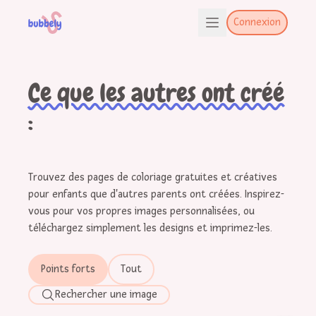
Connexion
Ce que les autres ont créé
:
Trouvez des pages de coloriage gratuites et créatives
pour enfants que d'autres parents ont créées. Inspirez-
vous pour vos propres images personnalisées, ou
téléchargez simplement les designs et imprimez-les.
Points forts
Tout
Rechercher une image