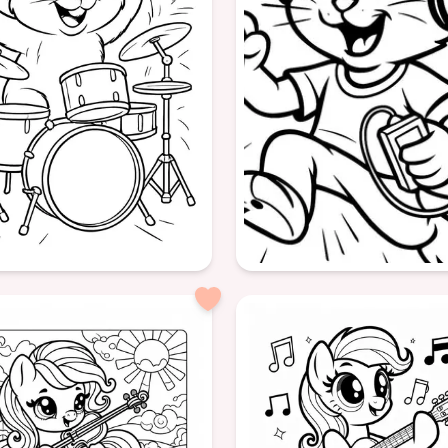
musique
amitié
garçon
violon
musique
exercice
Âge: 8+
trait
formatSquare
emming
batterie
musique
chat
musique
animal
animaux
amusant
détente