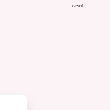
Suivant
→
 Rock