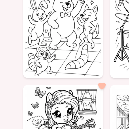
Animaux
Amusement
Âge: 8+
Âge: 8+
formatPortrait
formatPor
animaux
disco
fête
musique
l
amusement