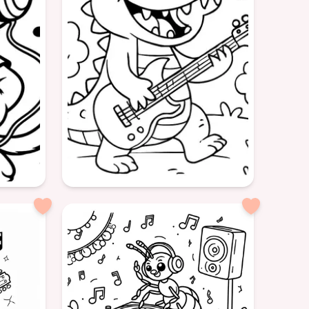
Amitié
notes
Âge: 6
formatSquare
plaisir
crocodile
guitare
musique
animal
amusement