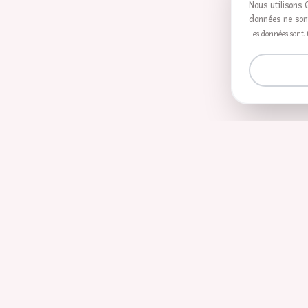
Nous utilisons 
données ne son
Les données sont t
Personnages
Animaux
Licorne
Princesse
Chevalier
Chat
Ch
Pirate
Ninja
Sirène
Mère
Père
Lapin
P
Ballet
Monstre
Super-héros
Fée
Dinosaure
Gourmand
Cowboy
Lutin
Dragon