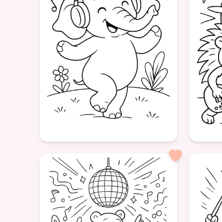
Frères et sœurs
Joie
Âge: 6
Âge: 7
formatPortrait
formatPor
Éléphant
Danse
Musique
héri