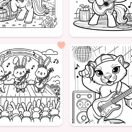
détaillé
uare
formatSquare
ney
Musique
Amusement
Poney
Musique
Guitare
Animal
Jeu
Amusement
détaillé