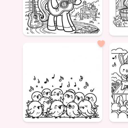
détaillé
détaillé
formatSquare
formatSq
poney
guitare
musique
animal
Po
amusant
simple
détaillé