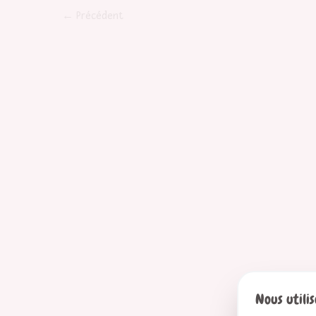
formatSquare
formatSq
←
Précédent
Oiseaux
Musique
Nature
Joie
lapin
Sons
Nous utilis