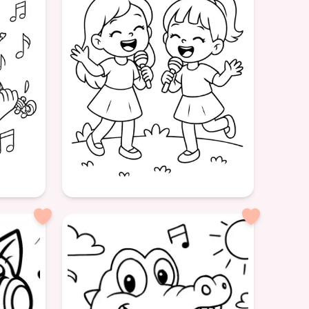
Âge: 6
formatPortrait
Chant
Filles
Microphone
Musique