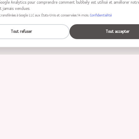
Google Analytics pour comprendre comment bubbely est utilisé et améliorer notre
t jamais vendues.
ransférées à Google LLC aux États-Unis et conservées 14 mois.
Confidentialité
Tout refuser
Tout accepter
Thèmes
ien
Tortue
Loutre
Espace
Famille
Sous-marin
ingouin
Éléphant
Lion
École
Anniversaire
Cœur
Ours
Singe
Cheval
Musique
Être malade
Monter
Mule
Hippopotame
Football
Tractor
Safari
Chantie