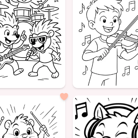
Couleur
Âge: 6
trait
formatPortrait
ssons
groupe de rock
jouer