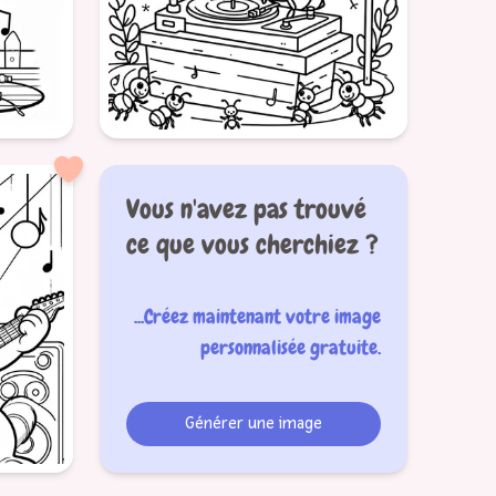
détaillé
formatSquare
Vous n'avez pas trouvé
ce que vous cherchiez ?
Animaux
fourmi
DJ
fête
danse
musique
...Créez maintenant votre image
personnalisée gratuite.
Générer une image