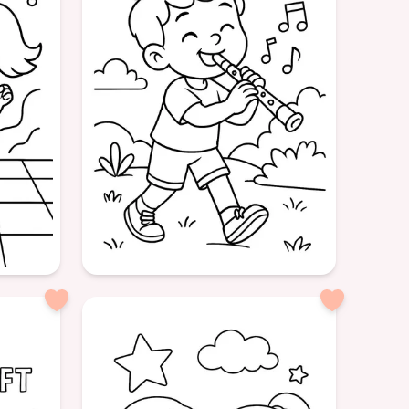
Âge: 6
formatPortrait
Garçon
Flûte
Musique
usique
Instrument
Amusement