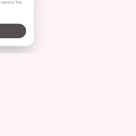
 service. Vos
Profession
Médecin
Professeur
Police
Pompiers
Astronaute
Princesse
Infirmière
Gymnaste
Pilote
r
Cowboy
Cowgirl
Secrétaire