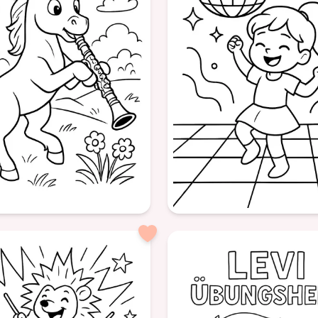
Âge: 6
trait
formatPortrait
oulain
animaux
musique
Disco
Danse
Lumières
M
clarinette
amusant