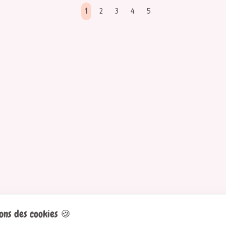
uare
formatSquare
1
2
3
4
5
musique
concert
s'amuser
animal
Puma
Musicien
Musique
Boule Disco
Casquette
ons des cookies
🍪