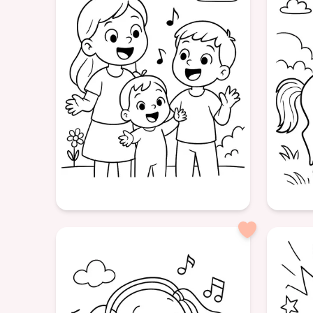
Âge: 6
Âge: 8+
formatPortrait
formatPor
p
Famille
Musique
Chant