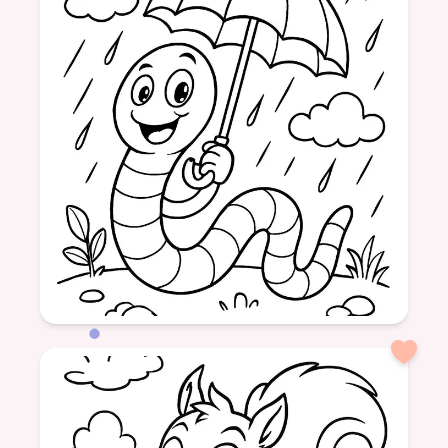
blaireau
feuilles d'automne
sauter
nature
animaux
Âge: 7
formatSquare
ver de terre
parapluie
nature
animaux