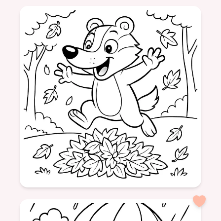
formatSquare
Feuilles
Arbres
Nature
Énergie
Couleurs
Âge: 6
formatSquare