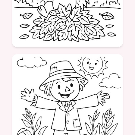
Âge: 7
formatSquare
hérisson
feuilles
automne
nature
jeux