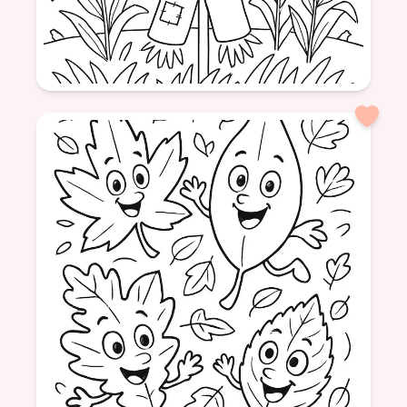
Âge: 6
formatSquare
Épouvantail
Nature
Champs
Animaux
Été