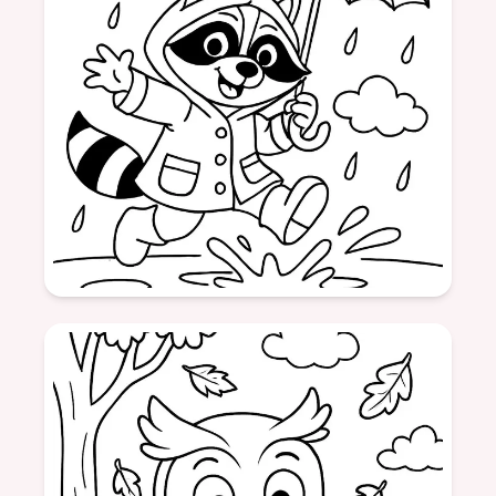
Âge: 7
formatSquare
raton laveur
pluie
veste
animaux
amusant