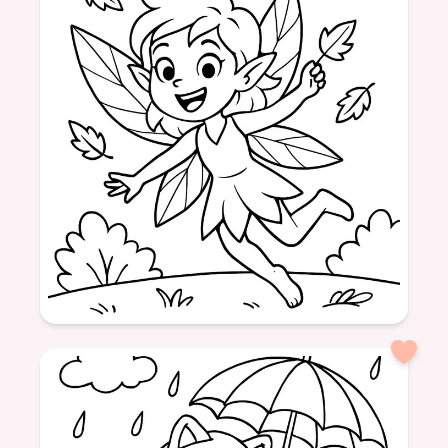
automne
escargot
nature
couleurs
animaux
Âge: 7
formatSquare
Fée
Nature
Papillons
Couleurs
Magie