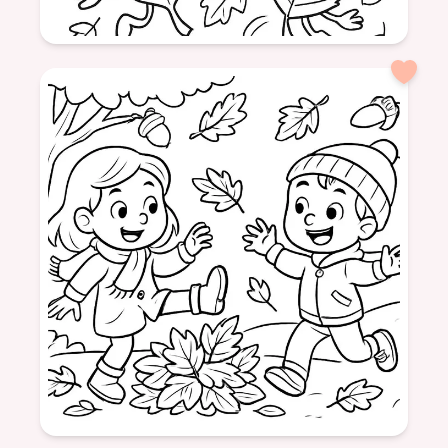
Âge: 6
formatSquare
Nature
Plantes
Automne
Feuilles
Couleurs
Âge: 6