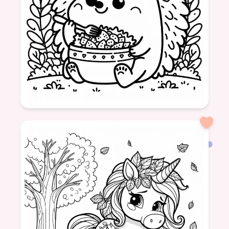
simple
formatSquare
hérisson
salade
animaux
nature
nourriture