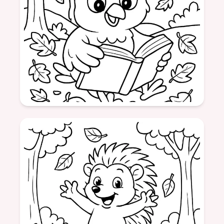
Âge: 6
formatSquare
chouette
automne
lecture
animaux
nature