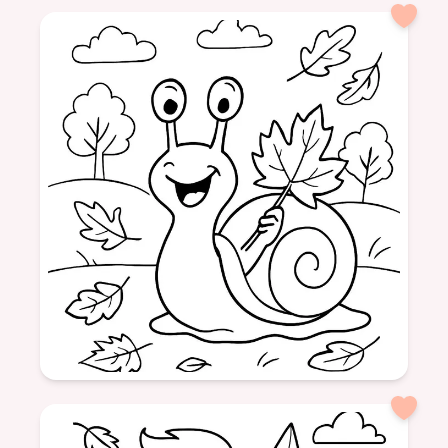
Âge: 6
formatSquare