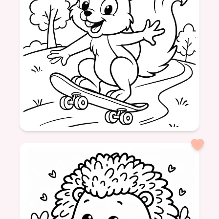
amusant
Âge: 7
formatSquare
écureuil
skateboard
sport
animaux
activités